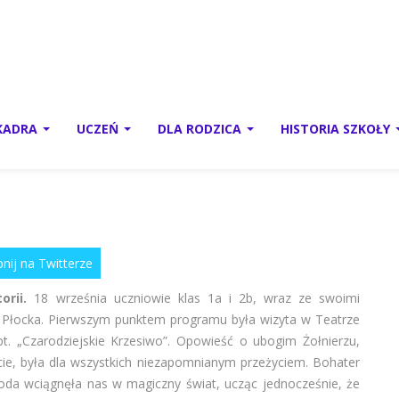
 HISTORII
KADRA
UCZEŃ
DLA RODZICA
HISTORIA SZKOŁY
nij na Twitterze
orii.
18 września uczniowie klas 1a i 2b, wraz ze swoimi
do Płocka. Pierwszym punktem programu była wizyta w Teatrze
pt. „Czarodziejskie Krzesiwo”. Opowieść o ubogim Żołnierzu,
cie, była dla wszystkich niezapomnianym przeżyciem. Bohater
oda wciągnęła nas w magiczny świat, ucząc jednocześnie, że