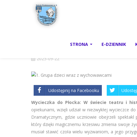
W ŚWIECIE TEATRU I
STRONA
E-DZIENNIK
2025-09-22
Udostępnij na Facebooku
Udostęp
Wycieczka do Płocka: W świecie teatru i hist
opiekunami, wzięli udział w niezwykłej wycieczce 
Dramatycznym, gdzie uczniowie obejrzeli spektakl 
który dzięki magicznemu krzesiwu zmienia swoje ży
musiał stawić czoła wielu wyzwaniom, a jego przyg